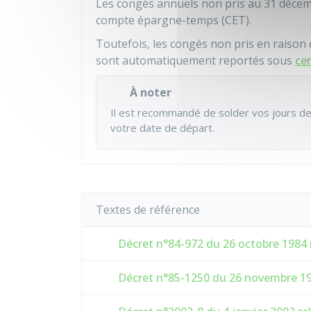
Les congés annuels non pris au 31 décemb
compte épargne-temps (CET).
Toutefois, les congés non pris en raiso
sont automatiquement reportés sous
ce
À noter
Il est recommandé de solder vos jours de
votre date de départ.
Textes de référence
Décret n°84-972 du 26 octobre 1984 r
Décret n°85-1250 du 26 novembre 198