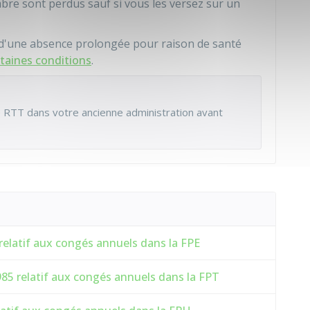
re sont perdus sauf si vous les versez sur un
n d'une absence prolongée pour raison de santé
rtaines conditions
.
 RTT dans votre ancienne administration avant
elatif aux congés annuels dans la FPE
5 relatif aux congés annuels dans la FPT