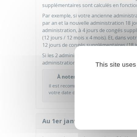
supplémentaires sont calculés en fonction
Par exemple, si votre ancienne administr
par an et la nouvelle administration 18 j
administration, à 4 jours de congés supp
(12 jours / 12 mois x 4 mois). Et, dans vo
12 jours de congés supplémentaires (18 jo
Si les 2 administrations sont d'accord, v
administration, tout ou partie des congé
This site uses
À noter
Il est recommandé de solder vos jours de
votre date de départ.
Au 1er janvier de l'année