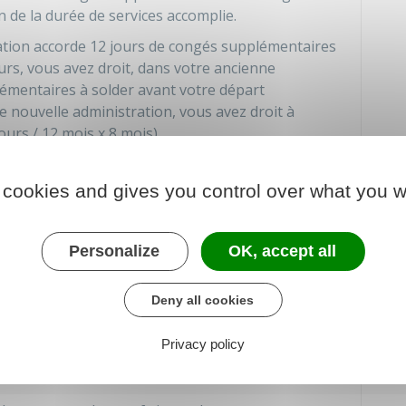
 de la durée de services accomplie.
ation accorde 12 jours de congés supplémentaires
ours, vous avez droit, dans votre ancienne
lémentaires à solder avant votre départ
tre nouvelle administration, vous avez droit à
urs / 12 mois x 8 mois).
ous pouvez conserver, dans votre nouvelle
s non pris dans votre ancienne administration.
 cookies and gives you control over what you w
Personalize
OK, accept all
 RTT dans votre ancienne administration avant
Deny all cookies
Privacy policy