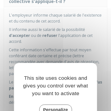
collective s'applique-t-il ?
L'employeur informe chaque salarié de l'existence
et du contenu de cet accord.
Il informe aussi le salarié de la possibilité
d'accepter
ou de
refuser
l'application de cet
accord.
Cette information s'effectue par tout moyen
conférant date certaine et précise (lettre
recommandée avec demande d'avis de réception,
lettre remise en main propre contre signature
par exemple).
This site uses cookies and
Le salarié a
1 mois
pour faire connaître son
refus
gives you control over what
par écrit
à l'employeur.
you want to activate
En l'absence de refus
notifié
par écrit dans ce
délai d'1 mois,
l'accord s'applique
au salarié.
Personalize