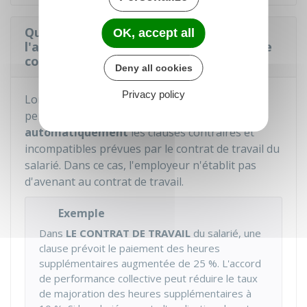
Que se passe-t-il si le salarié accepte
OK, accept all
l'application de l'accord de performance
collective ?
Deny all cookies
Privacy policy
Lorsque le salarié
accepte
, l'accord de
performance collective remplace
automatiquement
les clauses contraires et
incompatibles prévues par le contrat de travail du
salarié. Dans ce cas, l'employeur n'établit pas
d'avenant au contrat de travail.
Exemple
Dans
LE CONTRAT DE TRAVAIL
du salarié, une
clause prévoit le paiement des heures
supplémentaires augmentée de
25 %
. L'accord
de performance collective peut réduire le taux
de majoration des heures supplémentaires à