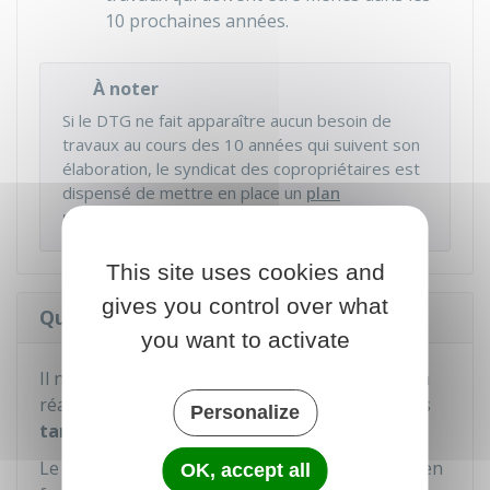
10 prochaines années.
À noter
Si le DTG ne fait apparaître aucun besoin de
travaux au cours des 10 années qui suivent son
élaboration, le syndicat des copropriétaires est
dispensé de mettre en place un
plan
pluriannuel de travaux (PPT)
.
This site uses cookies and
gives you control over what
Quel est le coût d'un DTG ?
you want to activate
Il n'existe pas de grille tarifaire imposée pour la
réalisation d'un DTG. Le diagnostiqueur fixe ses
Personalize
tarifs librement
.
Le prix d'un DTG est donc variable. Il est établi en
OK, accept all