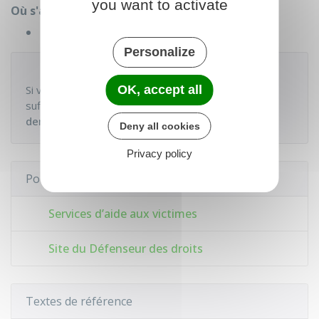
you want to activate
Où s'adresser ?
Avocat
Personalize
À noter
Si vous n'avez pas les ressources financières
OK, accept all
suffisantes pour régler l'avocat, vous pouvez
demander l'aide juridictionnelle
.
Deny all cookies
Privacy policy
Pour en savoir plus
Services d’aide aux victimes
Site du Défenseur des droits
Textes de référence