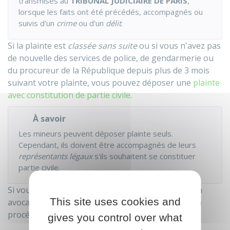
transmises au
TRIBUNAL JUDICIAIRE DE PARIS
,
lorsque les faits ont été précédés, accompagnés ou
suivis d'un
crime
ou d'un
délit
.
Si la plainte est
classée sans suite
ou si vous n'avez pas
de nouvelle des services de police, de gendarmerie ou
du procureur de la République depuis plus de 3 mois
suivant votre plainte, vous pouvez déposer une
plainte
avec constitution de partie civile
.
À savoir
Les mineurs peuvent déposer plainte seuls.
Cependant, ils doivent être accompagnés de leurs
représentants légaux
s'ils souhaitent se constituer
partie civile.
Si vous le souhaitez, vous pouvez être assisté d'un
This site uses cookies and
avocat dès le dépôt de plainte et jusqu'à la fin de la
procédure.
gives you control over what