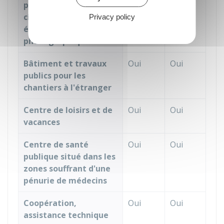
production
cinématographique,
Privacy policy
édition
phonographique
Bâtiment et travaux
Oui
Oui
publics pour les
chantiers à l'étranger
Centre de loisirs et de
Oui
Oui
vacances
Centre de santé
Oui
Oui
publique situé dans les
zones souffrant d'une
pénurie de médecins
Coopération,
Oui
Oui
assistance technique