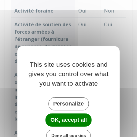
Activité foraine
Oui
Non
Activité de soutien des
Oui
Oui
forces armées à
l'étranger (fourniture
de services, de denrées
et de marchandises
diverses)
This site uses cookies and
gives you control over what
Assistance technique
Non
Oui
ou logistique dans les
you want to activate
institutions
internationales ou
Personalize
dans l'Union
européenne prévu par
les traités
OK, accept all
Audiovisuel,
Oui
Oui
Deny all cookies