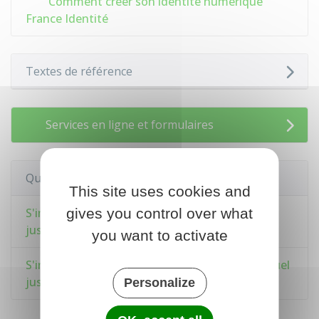
Comment créer son identité numérique
France Identité
Textes de référence
Services en ligne et formulaires
Questions ? Réponses !
This site uses cookies and
gives you control over what
S'inscrire sur la liste électorale en mairie : quel
justificatif de domicile ?
you want to activate
S'inscrire sur une liste électorale consulaire : quel
justificatif de domicile ?
Personalize