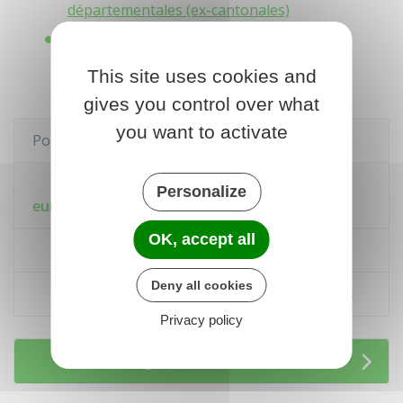
départementales (ex-cantonales)
Référendum
This site uses cookies and
gives you control over what
you want to activate
Pour en savoir plus
Élections en Europe : municipales,
Personalize
européennes et dans le pays d'origine
OK, accept all
Résultats des élections
Deny all cookies
Elections législatives de 2024 : les résultats
Privacy policy
Services en ligne et formulaires