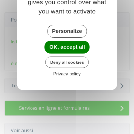
gives you control over what
you want to activate
Pour en savoir plus
Personalize
Nouvelle-Calédonie : quand s’inscrire sur la
liste électorale générale ?
OK, accept all
Nouvelle-Calédonie : s'inscrire sur la liste
Deny all cookies
électorale générale
Privacy policy
Textes de référence
Services en ligne et formulaires
Voir aussi