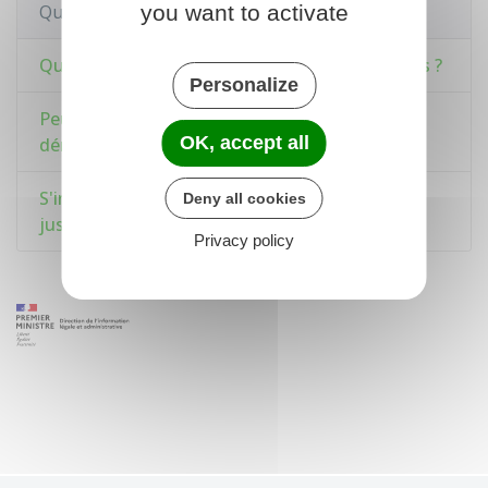
you want to activate
Questions ? Réponses !
Quelles sont les dates des prochaines élections ?
Personalize
Peut-on voter sans avoir signalé son
OK, accept all
déménagement ?
S'inscrire sur la liste électorale en mairie : quel
Deny all cookies
justificatif de domicile ?
Privacy policy