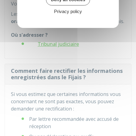
Vous devez prouver votre identité.
Privacy policy
Les informations vous sont communiquées
oralement.
Aucun document écrit vous est remis.
Où s'adresser ?
Tribunal judiciaire
Comment faire rectifier les informations
enregistrées dans le Fijais ?
Si vous estimez que certaines informations vous
concernant ne sont pas exactes, vous pouvez
demander une rectification :
Par lettre recommandée avec accusé de
réception