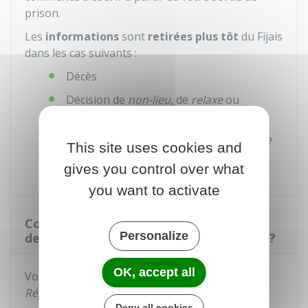
prison.
Les
informations
sont
retirées plus tôt
du
Fijais
dans les cas suivants :
Décès
Décision de
non-lieu
, de
relaxe
ou
d'acquittement
Décision du
procureur de la République
This site uses cookies and
d'effacer vos données.
gives you control over what
you want to activate
Comment demander la communication
Personalize
des informations enregistrées au Fijais ?
OK, accept all
Vous devez vous adresser au
procureur de la
République
de votre domicile.
Deny all cookies