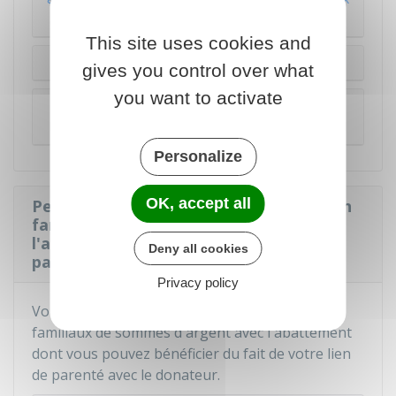
de rénovation énergétique
This site uses cookies and
Dons aux victimes d'actes de terrorisme
gives you control over what
you want to activate
Dons aux forces de l'ordre blessées en
opération ou dans le cadre de leur mission
Personalize
OK, accept all
Peut-on cumuler l'exonération pour don
familial de somme d'argent avec
l'abattement accordé du fait du lien de
Deny all cookies
parenté avec le donateur ?
Privacy policy
Vous pouvez
cumuler
l'exonération des dons
familiaux de sommes d'argent avec l'abattement
dont vous pouvez bénéficier du fait de votre lien
de parenté avec le donateur.