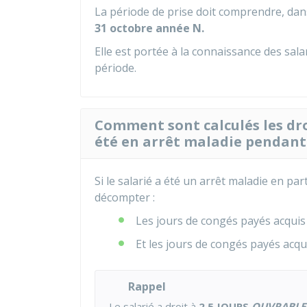
La période de prise doit comprendre, dans
31 octobre année N.
Elle est portée à la connaissance des sal
période.
Comment sont calculés les dro
été en arrêt maladie pendant 
Si le salarié a été un arrêt maladie en par
décompter :
Les jours de congés payés acqui
Et les jours de congés payés acq
Rappel
Le salarié a droit à
2,5 JOURS
OUVRABLE