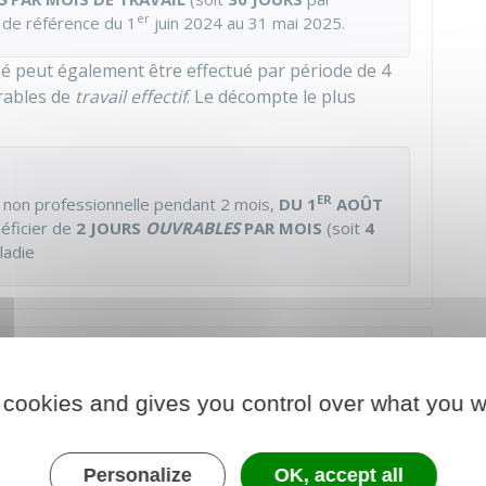
er
 de référence du 1
juin 2024 au 31 mai 2025.
 peut également être effectué par période de 4
rables de
travail effectif
. Le décompte le plus
ER
ne non professionnelle pendant 2 mois,
DU 1
AOÛT
néficier de
2 JOURS
OUVRABLES
PAR MOIS
(soit
4
aladie
nité de congés payés ?
 cookies and gives you control over what you w
 par comparaison entre 2 modes de calcul :
e
e
: l'indemnité de congés payés est égale à
1/10
Personalize
OK, accept all
le
perçue au cours de la
période de référence
. En