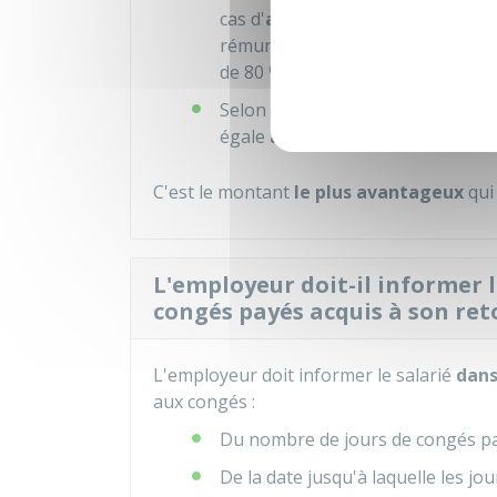
cas d'
arrêt pour accident ou ma
rémunération pendant la période 
de
80 %
.
nde
Selon la 2
méthode dite du
mai
égale
à la rémunération perçue s
C'est le montant
le plus avantageux
qui 
L'employeur doit-il informer 
congés payés acquis à son ret
L'employeur doit informer le salarié
dans
aux congés :
Du nombre de jours de congés pay
De la date jusqu'à laquelle les jo