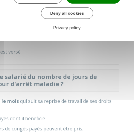
ladie d'origine non professionnelle
, la
d'arrêt de travail est prise en compte à hauteur
Deny all cookies
Privacy policy
ntien de salaire
: l'indemnité de congés payés est
i le salarié avait continué à travaille
r.
est versé.
le salarié du nombre de jours de
our d'arrêt maladie ?
 le mois
qui suit sa reprise de travail de ses droits
és dont il bénéficie
urs de congés payés peuvent être pris.