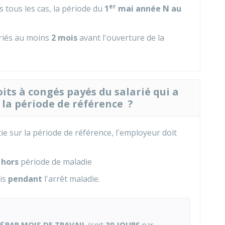
er
 tous les cas, la période du
1
mai année N au
ariés au moins
2 mois
avant l'ouverture de la
its à congés payés du salarié qui a
la période de référence ?
tie sur la période de référence, l'employeur doit
s
hors
période de maladie
uis
pendant
l'arrêt maladie.
S
PAR MOIS
DE TRAVAIL
(soit
30 JOURS
par