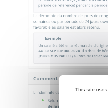
période de référence) pendant la période
Le décompte du nombre de jours de congé
semaines ou par période de 24 jours ouv
favorable au salarié est alors retenu.
Exemple
Un salarié a été en arrêt maladie d'origi
AU 30 SEPTEMBRE 2024
: il a droit de bé
JOURS OUVRABLES
) au titre de l'arrêt m
Comment est calculée l'indem
This site uses
L'indemnité de congés payés est calculée
re
Selon la 1
méthode dite du
1/10
de la
rémunération brute tota