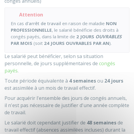
congés annuels)
Attention
En cas
d'arrêt de travail
en raison de maladie
NON
PROFESSIONNELLE
, le salarié bénéficie des droits à
congés payés, dans la limite de
2 JOURS
OUVRABLES
PAR MOIS
(soit
24 JOURS OUVRABLES PAR AN
).
Le salarié peut bénéficier, selon sa situation
personnelle, de jours supplémentaires de
congés
payés
.
Toute période équivalente à
4 semaines
ou
24 jours
est assimilée à un mois de travail effectif.
Pour acquérir l'ensemble des jours de congés annuels,
il n'est pas nécessaire de justifier d'une année complète
de travail.
Le salarié doit cependant justifier de
48 semaines
de
travail effectif (absences assimilées incluses) durant la