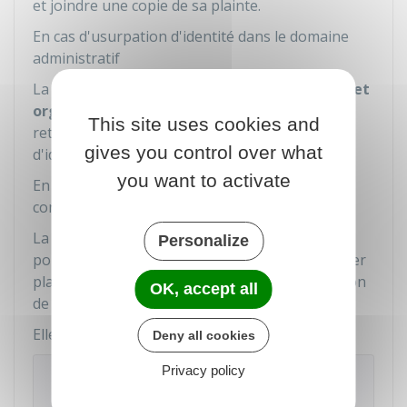
et joindre une copie de sa plainte.
En cas d'usurpation d'identité dans le domaine
administratif
La victime
doit informer les administrations et
organismes
(
Caf
, sécurité sociale, caisse de
This site uses cookies and
retraite, mutuelle, impôts...) de l'usurpation
gives you control over what
d'identité.
you want to activate
En cas d'usurpation d'identité sur un avis de
contravention
La victime qui reçoit un
avis de contravention
Personalize
pour un fait qu'elle n'a pas commis peut déposer
plainte pour usurpation d'identité ou usurpation
OK, accept all
de plaque d'immatriculation d'un véhicule.
Elle doit
contester l'amende
.
Deny all cookies
Privacy policy
À savoir
Pour une infraction routière (excès de vitesse...)