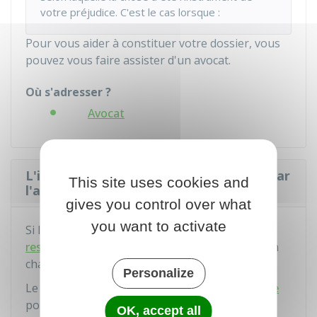
votre préjudice. C'est le cas lorsque :
Pour vous aider à constituer votre dossier, vous
pouvez vous faire assister d'un avocat.
Où s'adresser ?
Avocat
L'indemnisation peut-elle être versée par
This site uses cookies and
l'assureur du gardien de l'objet ?
gives you control over what
you want to activate
Si le
gardien
de la chose a une
assurance
responsabilité civile
, l'assureur peut prendre en
charge votre indemnisation.
Personalize
Le gardien doit faire une
déclaration de sinistre
pour informer son assureur :
OK, accept all