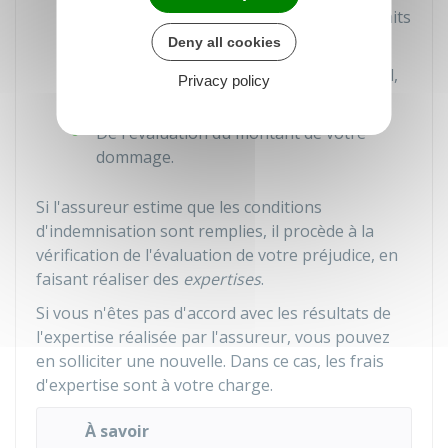
Des circonstances dans lesquelles les faits
se sont produits
Deny all cookies
De la nature du préjudice subi (corporel,
Privacy policy
matériel et/ou moral)
De l'évaluation du montant de votre
dommage.
Si l'assureur estime que les conditions
d'indemnisation sont remplies, il procède à la
vérification de l'évaluation de votre préjudice, en
faisant réaliser des
expertises
.
Si vous n'êtes pas d'accord avec les résultats de
l'expertise réalisée par l'assureur, vous pouvez
en solliciter une nouvelle. Dans ce cas, les frais
d'expertise sont à votre charge.
À savoir