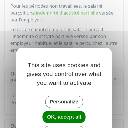
Pour les périodes non travaillées, le salarié
perçoit une
indemnité d'activité partielle
versée
par l'employeur.
En cas de cumul d'emplois, le salarié perçoit
l'indemnité d'activité partielle versée par son
employeur habituel et le salaire perçu chez l'autre
employeur.
This site uses cookies and
Quelle est l'incidence de l'activité
gives you control over what
partielle sur les congés payés du salarié ?
you want to activate
Les
heures chômées
sont prises en compte pour
Personalize
le calcul des droits à
congés payés
.
OK, accept all
Quelle est l'incidence de l'activité