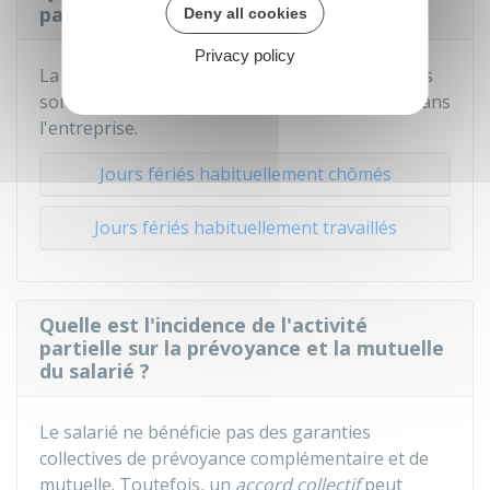
partielle sur les jours fériés du salarié ?
Deny all cookies
Privacy policy
La rémunération varie selon que les jours fériés
sont
habituellement travaillés ou
chômés
dans
l'entreprise.
Jours fériés habituellement chômés
Jours fériés habituellement travaillés
Quelle est l'incidence de l'activité
partielle sur la prévoyance et la mutuelle
du salarié ?
Le salarié ne bénéficie pas des garanties
collectives de prévoyance complémentaire et de
mutuelle. Toutefois, un
accord collectif
peut