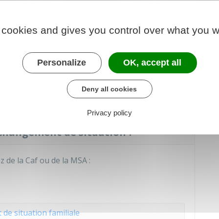
ation de soutien familial (ASF) ?
 cookies and gives you control over what you w
 mois et par enfant.
l à la différence entre le montant de la pension
Personalize
OK, accept all
Deny all cookies
ivant la séparation des parents.
Privacy policy
changement de situation ?
z de la
Caf
ou de la
MSA
:
e situation familiale