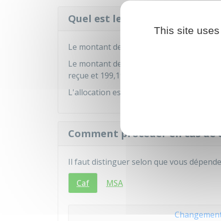
Quel est le montant de l'alloc
This site uses
Le montant de l'ASF s'élève à
199,19 €
par
Le montant de l'ASF différentielle est éga
reçue et
199,19 €
.
L'allocation est due à compter du mois su
Comment procéder en cas de 
Il faut distinguer selon que vous dépende
Caf
MSA
Changement d