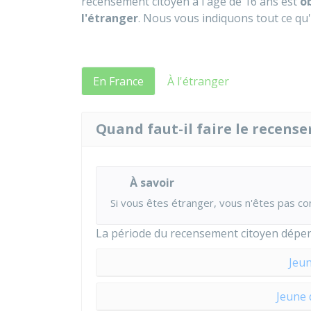
recensement citoyen à l'âge de 16 ans est
o
l'étranger
. Nous vous indiquons tout ce qu'i
En France
À l'étranger
Quand faut-il faire le recens
À savoir
Si vous êtes étranger, vous n'êtes pas c
La période du recensement citoyen dépend
Jeun
Jeune 