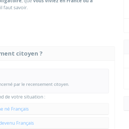
bligatoire
, que
vous viviez en France ou à
l faut savoir.
ement citoyen ?
oncerné par le recensement citoyen.
 de votre situation :
e né Français
devenu Français