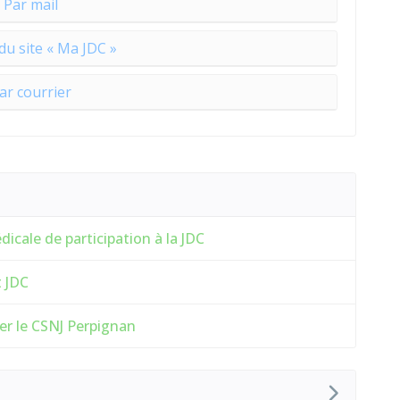
Par mail
 du site « Ma JDC »
ar courrier
icale de participation à la JDC
t JDC
er le CSNJ Perpignan