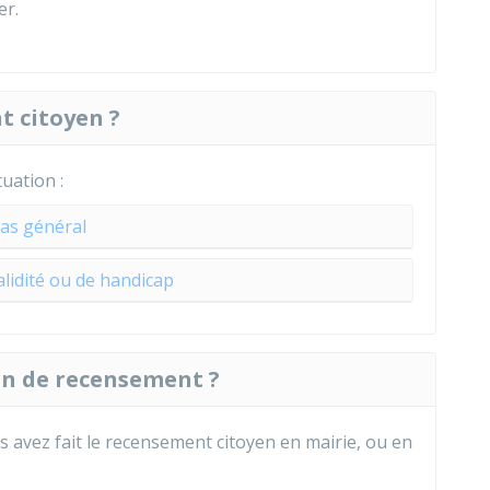
er.
 citoyen ?
tuation :
as général
alidité ou de handicap
on de recensement ?
s avez fait le recensement citoyen en mairie, ou en