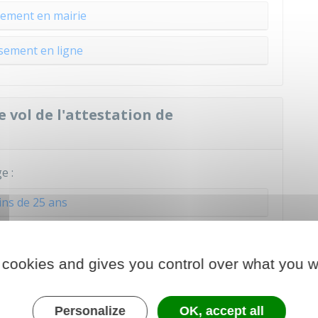
ement en mairie
sement en ligne
e vol de l'attestation de
e :
ns de 25 ans
 ans ou plus
 cookies and gives you control over what you w
nsement pour s'inscrire à un examen
Personalize
OK, accept all