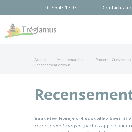
02 96 43 17 93
Contactez-n
Tréglamus
Accueil
Mes démarches
Papiers - Citoyenneté 
Recensement citoyen
Recensement
Vous êtes Français
et
vous allez bientôt a
recensement citoyen
(parfois appelé par e