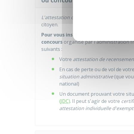
ou concours ?
L'attestation de recensement
vous sert 
citoyen.
Pour vous inscrire avant l'âge de 18 an
concours
organisé par l'administration f
suivants :
Votre
attestation de recensemen
En cas de perte ou de vol de votr
situation administrative
(que vou
national)
Un document prouvant votre situ
(JDC)
. Il peut s'agir de votre
certif
attestation individuelle d'exempt