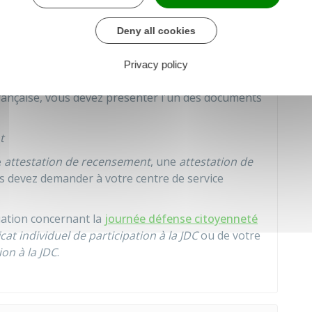
Deny all cookies
à prouver que vous avez fait votre recensement
Privacy policy
s à un examen (BEP, baccalauréat...) ou
rançaise, vous devez présenter l'un des documents
t
e
attestation de recensement
, une
attestation de
s devez demander à votre centre de service
ation concernant la
journée défense citoyenneté
icat individuel de participation à la JDC
ou de votre
ion à la JDC
.