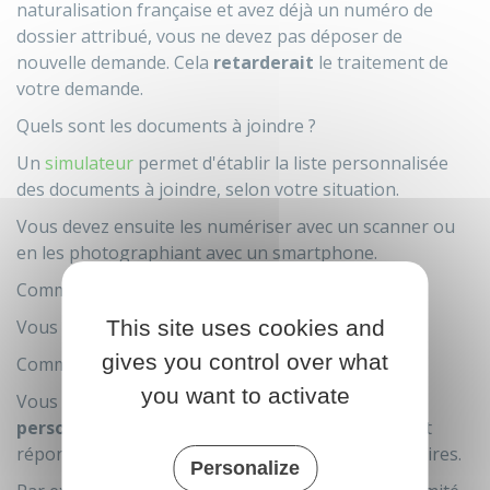
naturalisation française et avez déjà un numéro de
dossier attribué, vous ne devez pas déposer de
nouvelle demande. Cela
retarderait
le traitement de
votre demande.
Quels sont les documents à joindre ?
Un
simulateur
permet d'établir la liste personnalisée
des documents à joindre, selon votre situation.
Vous devez ensuite les numériser avec un scanner ou
en les photographiant avec un smartphone.
Comment savoir s'il manque des documents ?
Vous serez contacté s'il manque des documents.
This site uses cookies and
gives you control over what
Comment suivre ma demande ?
you want to activate
Vous pourrez directement voir
sur votre espace
personnel en ligne
l'avancée de votre demande et
répondre aux éventuelles demandes supplémentaires.
Personalize