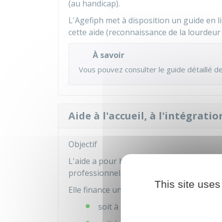
(au handicap).
L'Agefiph met à disposition un
guide en l
cette aide (reconnaissance de la lourdeur
À savoir
Vous pouvez consulter le
guide détaillé d
Aide à l'accueil, à l'intégrati
Objectif
L'aide a pour but de faciliter l'embauche
professionnelle.
This site uses
Elle finance une partie des dépenses liées 
soit à l'accueil et l'intégration