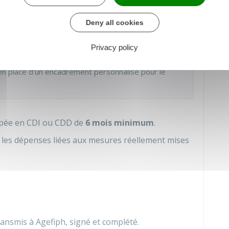
uveau poste. Il s'agit alors d'une évolution ou
 salarié handicapé.
Deny all cookies
Privacy policy
mation de sensibilisation au handicap destinée aux
e en place d'un encadrement personnalisé pour le
pée en CDI ou CDD de
6 mois minimum
.
e les dépenses liées aux mesures réellement mises
transmis à
Agefiph
, signé et complété.