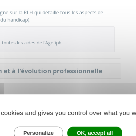
igne sur la RLH
qui détaille tous les aspects de
 du handicap).
e toutes les aides de l'Agefiph
.
on et à l'évolution professionnelle
 d'un travailleur handicapé ou son évolution
 cookies and gives you control over what you w
:
 de la personne handicapée nouvellement recrutée
Personalize
OK, accept all