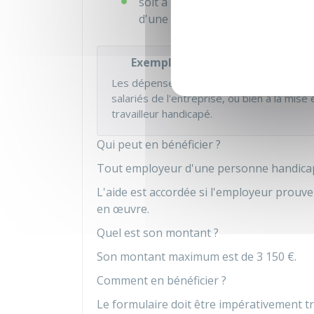
soit à l'accompagnement sur un no
d'une mobilité professionnelle du
Exemple
Les dépenses peuvent être liées à une for
salariés de l'entreprise, ou bien à la mis
travailleur handicapé.
Qui peut en bénéficier ?
Tout employeur d'une personne handica
L'aide est accordée si l'employeur prouv
en œuvre.
Quel est son montant ?
Son montant maximum est de
3 150 €
.
Comment en bénéficier ?
Le formulaire doit être impérativement 