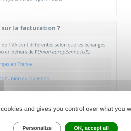
sur la facturation ?
 de TVA sont différentes selon que les échanges
u en dehors de l'
Union européenne (UE)
.
nges en France
ns l'Union européenne
rs Union européenne
 cookies and gives you control over what you w
ligatoires des factures
que l'entreprise émet et
ser sur l'entreprise un risque de sanction en cas de
Personalize
OK, accept all