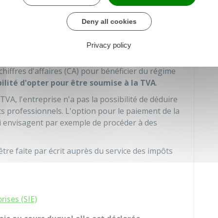
Deny all cookies
is à la TVA ?
Privacy policy
chiffres d'affaires (CA) pour bénéficier du régime
bilité d'opter pour être soumise à la TVA
.
TVA, l'entreprise n'a pas la possibilité de déduire
ts professionnels. L'option pour le paiement de la
 envisagent par exemple de procéder à des
être faite par écrit auprès du service des impôts
rises (SIE)