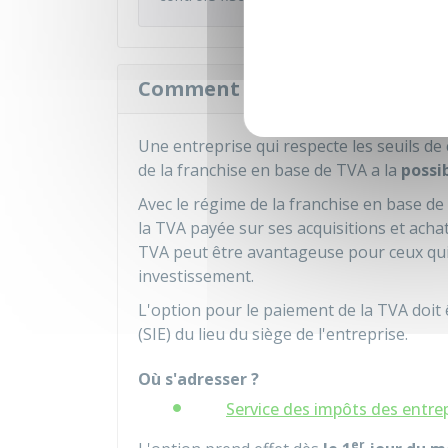
Comment opter pour être soum
Une entreprise qui respecte les seuils de 
de la franchise en base de TVA a la
possi
Avec le régime de la franchise en base de 
la TVA payée sur ses acquisitions et acha
TVA peut être avantageuse pour ceux qui
investissement.
L'option pour le paiement de la TVA doit 
(SIE) du lieu du siège de l'entreprise.
Où s'adresser ?
Service des impôts des entrep
er