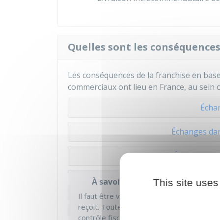
Quelles sont les conséquences 
Les conséquences de la franchise en base
commerciaux ont lieu en France, au sein o
Écha
Échanges da
Échanges ho
À savoir
This site uses
Il faut être vigilant quant aux
mentions ob
reçoit. Toute facture non conforme fait pe
contrôle fiscal.