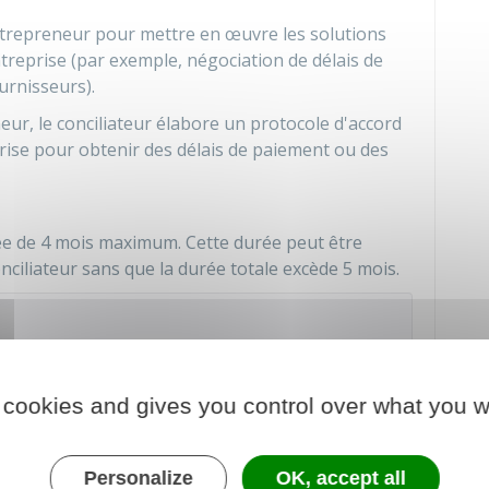
'entrepreneur pour mettre en œuvre les solutions
ntreprise (par exemple, négociation de délais de
urnisseurs).
eur, le conciliateur élabore un protocole d'accord
rise pour obtenir des délais de paiement ou des
ée de 4 mois maximum. Cette durée peut être
ciliateur sans que la durée totale excède 5 mois.
emander au président du tribunal une prolongation de
 cookies and gives you control over what you w
harge de l'entreprise. Elle est fixée en accord avec
Personalize
OK, accept all