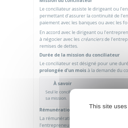
Mission du conciliateur
Le conciliateur assiste le dirigeant ou l
permettant d'assurer la continuité de l'e
paiement avec les banques ou avec les fo
En accord avec le dirigeant ou l'entrepren
à négocier avec les
créanciers
de l'entrep
remises de dettes.
Durée de la mission du conciliateur
Le conciliateur est désigné pour une dur
prolongée d'un mois
à la demande du con
À savoir
Seul le conciliateur a la possibilité de d
sa mission.
This site uses
Rémunération du conciliateur
La rémunération du conciliateur est à la c
l'entrepreneur ou le dirigeant.