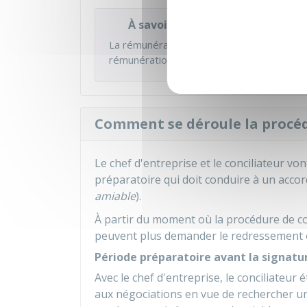
À savoir
La rémunération du conciliateur est établie 
rémunération ne doit pas être un obstacle
Comment se déroule la procéd
Le chef d'entreprise et le conciliateur v
préparatoire qui doit conduire à un acco
amiable
).
À partir du moment où la procédure de con
peuvent plus demander le redressement ou 
Période préparatoire avant la signatur
Avec le chef d'entreprise, le conciliateur é
aux négociations en vue de rechercher un 