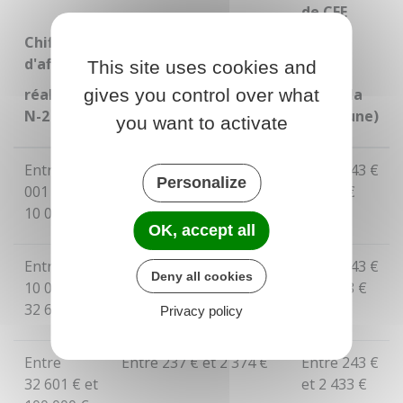
de CFE
Chiffre
due en
d'affaires
2025
This site uses cookies and
Base minimum de CFE
gives you control over what
réalisé en
due en 2024 (selon la
(selon la
N-2
commune)
commune)
you want to activate
Entre
5
Entre
237 €
et
565 €
Entre
243 €
Personalize
001 €
et
et
579 €
10 000 €
OK, accept all
Entre
Entre
237 €
et
1 130 €
Entre
243 €
Deny all cookies
10 001 €
et
et
1 158 €
32 600 €
Privacy policy
Entre
Entre
237 €
et
2 374 €
Entre
243 €
32 601 €
et
et
2 433 €