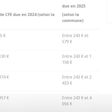
due en 2025
 CFE due en 2024 (selon la
(selon la
commune)
5 €
Entre
243 €
et
579 €
130 €
Entre
243 €
et
1
158 €
374 €
Entre
243 €
et
2
433 €
957 €
Entre
243 €
et
4
056 €