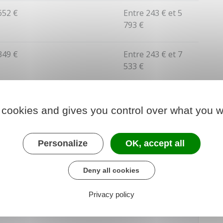
652 €
Entre
243 €
et
5
793 €
349 €
Entre
243 €
et
7
533 €
du chiffre d'affaires de l'année N-2
 cookies and gives you control over what you w
Personalize
OK, accept all
 chiffre d'affaires annuel est inférieur ou égal à
5 000 €
.
rofessionnel bénéficie d'une
exonération de CFE
, il
Deny all cookies
ation 1447-C-SD
(dite déclaration initiale) au service
vant le 31 décembre
.
Privacy policy