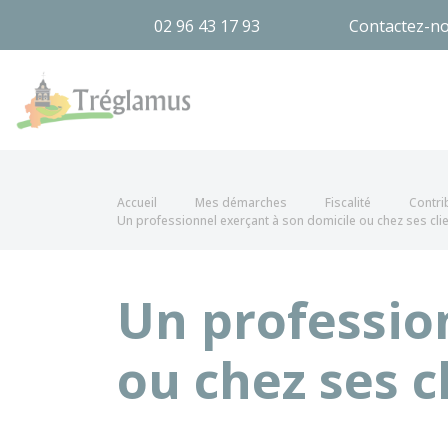
02 96 43 17 93
Contactez-n
Tréglamus
Accueil
Mes démarches
Fiscalité
Contri
Un professionnel exerçant à son domicile ou chez ses clien
Un professio
ou chez ses cl