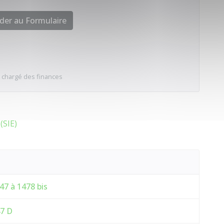
der au Formulaire
 chargé des finances
(SIE)
47 à 1478 bis
47 D