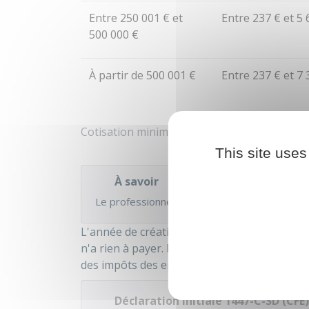
Entre
250 001 €
et
Entre
237 €
et
5 
500 000 €
À partir de
500 001 €
Entre
237 €
et
7 
Cotisation minimum due en 2025 en fonction 
This site uses
À savoir
Le professionnel est
EXONÉRÉ DE CFE
si son
L'année de création de son entreprise, le p
n'a rien à payer. Il doit adresser une
déclar
des impôts des entreprises dont il dépend,
a
Déclaration initiale 1447-C-SD (CFE)