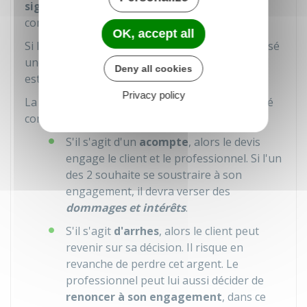
signe le devis
. Cette signature est considérée
comme une expression de sa volonté.
OK, accept all
Si le client n'a pas signé le devis, mais qu'il a versé
une partie de la somme due au professionnel, il
Deny all cookies
est
possible que ce versement l'engage
.
Privacy policy
La situation est différente lorsque l'argent versé
constitue un
acompte
ou des
arrhes
:
S'il s'agit d'un
acompte
, alors le devis
engage le client et le professionnel. Si l'un
des 2 souhaite se soustraire à son
engagement, il devra verser des
dommages et intérêts
.
S'il s'agit
d'arrhes
, alors le client peut
revenir sur sa décision. Il risque en
revanche de perdre cet argent. Le
professionnel peut lui aussi décider de
renoncer à son engagement
, dans ce