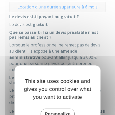
Location d'une durée supérieure à 6 mois
Le devis est-il payant ou gratuit ?
Le devis est
gratuit
.
Que se passe-t-il si un devis préalable n'est
pas remis au client ?
Lorsque le professionnel ne remet pas de devis
au client, il s'expose à une
amende
administrative
pouvant aller jusqu'à
3 000 €
pour une personne physique (entrepreneur
individuel) et
15 000 €
pour une société.
Le devis engage-t-il le professionnel et le
This site uses cookies and
client ?
gives you control over what
Le devis est une
offre de contrat
qui engage le
professionnel dès lors qu'il est accepté par le
you want to activate
client.
Le client n'est engagé qu'à partir du moment
où il
Personalize