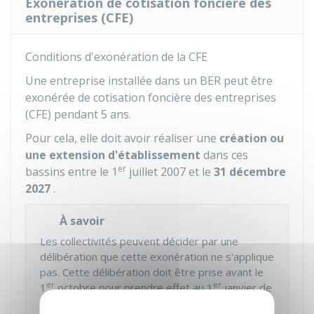
Exonération de cotisation foncière des
entreprises (CFE)
Conditions d'exonération de la CFE
Une entreprise installée dans un BER peut être
exonérée de cotisation foncière des entreprises
(CFE) pendant 5 ans.
Pour cela, elle doit avoir réaliser une
création ou
une extension d'établissement
dans ces
er
bassins entre le 1
juillet 2007 et le
31 décembre
2027
.
À savoir
Les collectivités peuvent décider par une
délibération que cette exonération ne s'applique
pas. Cette délibération doit être prise avant le
er
er
1
octobre pour prendre effet au 1
janvier de
l'année suivante.