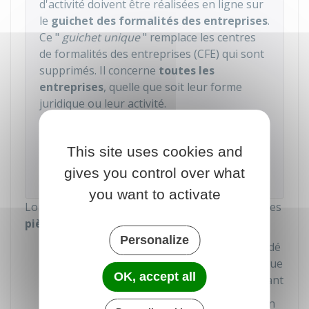
d'activité doivent être réalisées en ligne sur
le
guichet des formalités des entreprises
.
Ce "
guichet unique
" remplace les centres
de formalités des entreprises (CFE) qui sont
supprimés. Il concerne
toutes les
entreprises
, quelle que soit leur forme
juridique ou leur activité.
Accéder au service en ligne
This site uses cookies and
gives you control over what
Institut national de la propriété industrielle (Inpi)
you want to activate
Lors de la déclaration, vous devez transmettre les
pièces justificatives
suivantes :
Personalize
Exemplaire du procès-verbal ayant décidé
le changement de dirigeant : l'acte indique
OK, accept all
l'identité des dirigeants entrant et sortant
Attestation de parution de l'avis dans un