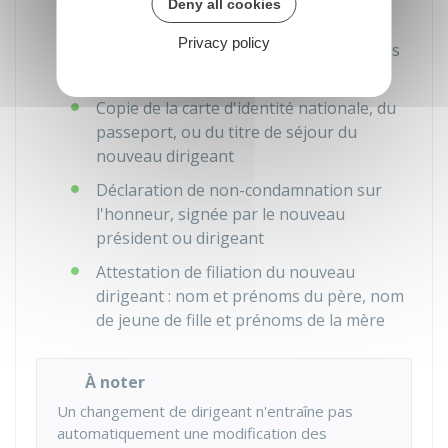
Deny all cookies
support d'annonces légales
Privacy policy
Exemplaire des statuts mis à jour (en cas
de modifications)
Copie de la carte d'identité nationale, du
passeport, ou du titre de séjour du
nouveau dirigeant
Déclaration de non-condamnation sur
l'honneur, signée par le nouveau
président ou dirigeant
Attestation de filiation du nouveau
dirigeant : nom et prénoms du père, nom
de jeune de fille et prénoms de la mère
À noter
Un changement de dirigeant n'entraîne pas
automatiquement une modification des