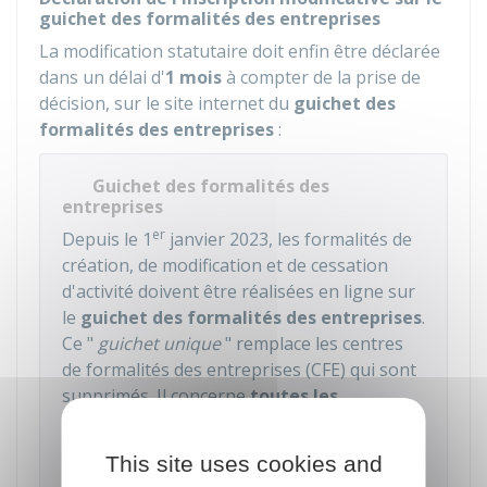
guichet des formalités des entreprises
La modification statutaire doit enfin être déclarée
dans un délai d'
1 mois
à compter de la prise de
décision, sur le site internet du
guichet des
formalités des entreprises
:
Guichet des formalités des
entreprises
er
Depuis le 1
janvier 2023, les formalités de
création, de modification et de cessation
d'activité doivent être réalisées en ligne sur
le
guichet des formalités des entreprises
.
Ce "
guichet unique
" remplace les centres
de formalités des entreprises (CFE) qui sont
supprimés. Il concerne
toutes les
entreprises
, quelle que soit leur forme
juridique ou leur activité.
This site uses cookies and