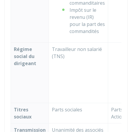
commanditaires
Impôt sur le
revenu (IR)
pour la part des
commandités
Régime
Travailleur non salarié
T
social du
(TNS)
g
dirigeant
c
A
s
g
c
Titres
Parts sociales
Parts soc
sociaux
Actions
Transmission
Unanimité des associés
U