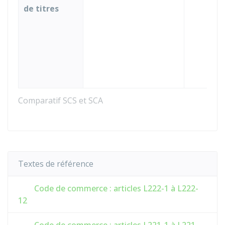
de titres
d
a
(
s
L
(
Comparatif SCS et SCA
Textes de référence
Code de commerce : articles L222-1 à L222-
12