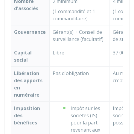
Nombre
2 minimum
4 minim
d'associés
(1 commandité et 1
(1 comman
commanditaire)
commandi
Gouvernance
Gérant(s) + Conseil de
Gérant(s)
surveillance (facultatif)
de survei
Capital
Libre
37 000 €
social
Libération
Pas d'obligation
Au moins 
des apports
création
en
numéraire
Imposition
Impôt sur les
Impôt sur
des
sociétés (IS)
sociétés (
bénéfices
pour la part
possible 
revenant aux