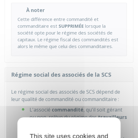
À noter
Cette différence entre commandité et
commanditaire est
SUPPRIMÉE
lorsque la
société opte pour le régime des sociétés de
capitaux. Le régime fiscal des commandités est
alors le même que celui des commanditaires.
Régime social des associés de la SCS
Le régime social des associés de SCS dépend de
leur qualité de commandité ou commanditaire :
L'associé
commandité
, qu'il soit gérant
ou non, relève du régime des
travailleurs
non salariés (TNS)
. Il est rattaché à la
sécurité sociale des indépendants (SSI),
This site uses cookies and