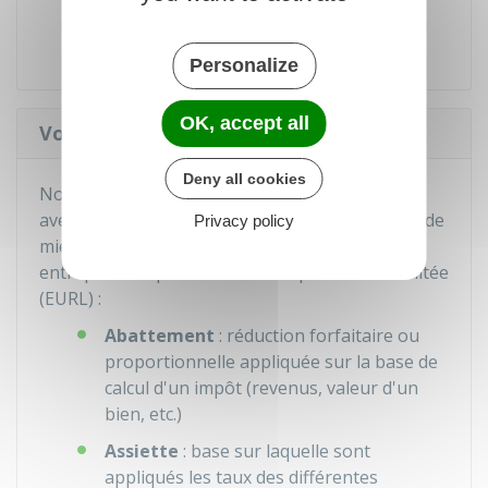
de recherche et développement
(
R&amp;D
)
Personalize
OK, accept all
Vocabulaire utile
Deny all cookies
Nous avons choisi une liste de quelques mots
avec les définitions qui leur correspondent afin de
Privacy policy
mieux comprendre le régime social d'une
entreprise unipersonnelle à responsabilité limitée
(EURL) :
Abattement
: réduction forfaitaire ou
proportionnelle appliquée sur la base de
calcul d'un impôt (revenus, valeur d'un
bien, etc.)
Assiette
: base sur laquelle sont
appliqués les taux des différentes