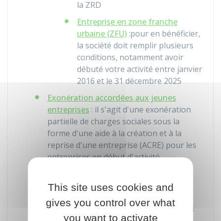
la ZRD
Entreprise en zone franche
urbaine (ZFU)
:pour en bénéficier,
la société doit remplir plusieurs
conditions, notamment avoir
débuté votre activité entre janvier
2016 et le 31 décembre 2025
Exonération accordées aux jeunes
entreprises
: il s'agit d'une exonération
partielle de charges sociales sous la
forme d'une aide à la création et à la
reprise d'une entreprise (ACRE) pour les
entreprises en début d'activité
Jeune entreprise innovante ou
universitaire (JEI-JEIC - EU)
: cette
This site uses cookies and
exonération concerne les sociétés de
gives you control over what
moins de 8 ans qui réalisent des
projets
you want to activate