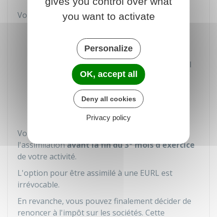
gives you control over what
Vous devez indiquer les
éléments suivants
:
you want to activate
Nom
Prénom
Personalize
Dénomination
: Entrepreneur individuel
OK, accept all
ou EI
Adresse
Deny all cookies
Signature
Privacy policy
Vous devez notifier votre option pour
e
l'assimilation
avant la fin du 3
mois d'exercice
de votre activité.
L'option pour être assimilé à une
EURL
est
irrévocable.
En revanche, vous pouvez finalement décider de
renoncer à l'impôt sur les sociétés. Cette