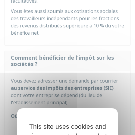
facultatives.
Vous êtes aussi soumis aux cotisations sociales
des travailleurs indépendants pour les fractions
des revenus distribués supérieure à
10 %
du votre
bénéfice net.
Comment bénéficier de l'impôt sur les
sociétés ?
Vous devez adresser une demande par courrier
au service des impôts des entreprises (SIE)
dont votre entreprise dépend (du lieu de
l'établissement principal) :
Où s'adresser ?
Service des impôts des
This site uses cookies and
entreprises (SIE)