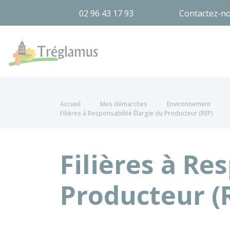
02 96 43 17 93
Contactez-n
Tréglamus
Accueil
Mes démarches
Environnement
Filières à Responsabilité Élargie du Producteur (REP)
Filières à Re
Producteur (