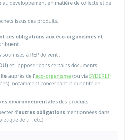
e au développement en matière de collecte et de
chets issus des produits.
t ces obligations aux éco-organismes et
tribuent.
es soumises à REP doivent :
IDU)
et l'apposer dans certains documents
lle
auprès de l'
éco-organisme
(ou via
SYDEREP
réés), notamment concernant la quantité de
ques environnementales
des produits
pecter d'
autres obligations
mentionnées dans
étique de tri, etc.).