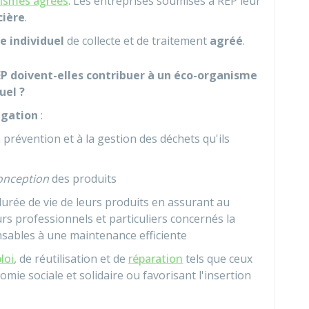
ismes agréés
. Les entreprises soumises à REP leur
cière
.
e individuel
de collecte et de traitement
agréé
.
EP doivent-elles contribuer à un éco-organisme
uel ?
ligation
:
 prévention et à la gestion des déchets qu'ils
onception
des produits
durée de vie de leurs produits en assurant au
rs professionnels et particuliers concernés la
nsables à une maintenance efficiente
loi
, de réutilisation et de
réparation
tels que ceux
omie sociale et solidaire ou favorisant l'insertion