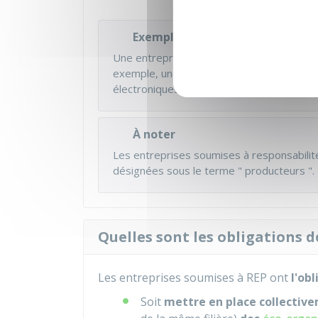
Exemple
Une entreprise peut être soumise à REP
exemple, une entreprise vendant des arti
électroniques et des piles peut être soumi
À noter
Les entreprises soumises à responsabilité
désignées sous le terme " producteurs ".
Quelles sont les obligations d
Les entreprises soumises à REP ont
l'ob
Soit
mettre en place collectiv