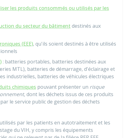
ser les produits consommés ou utilisés par les
uction du secteur du bâtiment
destinés aux
roniques (EEE)
, qu'ils soient destinés à être utilisés
sionnels
)
: batteries portables, batteries destinées aux
eries MTL), batteries de démarrage, d'éclairage et
es industrielles, batteries de véhicules électriques
duits chimiques
pouvant présenter un
risque
vironnement
, dont les déchets issus de ces produits
 par le service public de gestion des déchets
utilisés par les patients en autotraitement et les
istage du VIH, y compris les équipements
iés qui ne relevent pas de la filière REP EEE