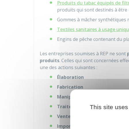
Produits du tabac équipés de filt
produits qui sont destinés à être 
Gommes à mâcher synthétiques n
Textiles sanitaires à usage uniq
Engins de pêche contenant du pla
Les entreprises soumises à REP ne sont
produits
. Celles qui sont concernées ef
une des actions suivantes :
Élaboration
Fabrication
Manipulation
Traitement
This site uses
Vente
Importation
.