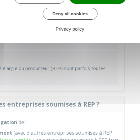
Deny all cookies
 pour
PLUSIEURS FILIÈRES DIFFÉRENTES
. Par
Privacy policy
cles de sport, de bricolage, des équipements
se à REP au titre des filières :
 élargie du producteur (REP) sont parfois toutes
es entreprises soumises à REP ?
ligation
de :
ement
(avec d'autres entreprises soumises à REP