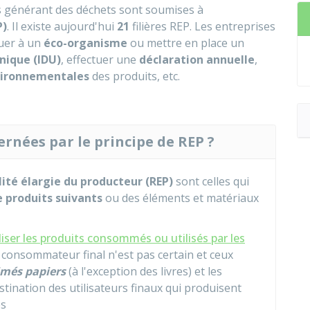
ts générant des déchets sont soumises à
P)
. Il existe aujourd'hui
21
filières REP. Les entreprises
buer à un
éco-organisme
ou mettre en place un
unique (IDU)
, effectuer une
déclaration annuelle
,
vironnementales
des produits, etc.
rnées par le principe de REP ?
ité élargie du producteur (REP)
sont celles qui
 produits suivants
ou des éléments et matériaux
ser les produits consommés ou utilisés par les
 consommateur final n'est pas certain et ceux
més papiers
(à l'exception des livres) et les
estination des utilisateurs finaux qui produisent
és