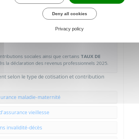
Deny all cookies
Urssaf
Privacy policy
ntributions sociales ainsi que certains
TAUX DE
ès la déclaration des revenus professionnels 2025.
ent selon le type de cotisation et contribution
surance maladie-maternité
d'assurance vieillesse
ns invalidité-décès