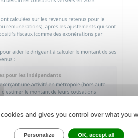
 si besoin les cotisations versées en 2025.
sont calculées sur les revenus retenus pour le
s ou rémunérations), après les ajustements qui sont
spositifs fiscaux (comme des exonérations par
pour aider le dirigeant à calculer le montant de ses
venus :
les pour les indépendants
exerçant une activité en métropole (hors auto-
 d'estimer le montant de leurs cotisations
, en application des taux et barèmes en vigueur
tir de la 3e année d'activité, cotisations avec
 cookies and gives you control over what you w
der au Simulateur
Personalize
OK, accept all