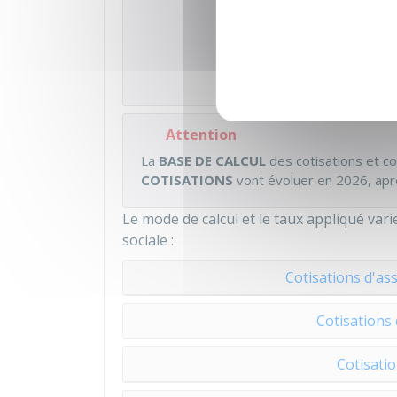
Attention
La
BASE DE CALCUL
des cotisations et co
COTISATIONS
vont évoluer en 2026, apr
Le mode de calcul et le taux appliqué vari
sociale :
Cotisations d'as
Cotisations 
Cotisatio