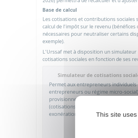
2026) permettra de recalculer et d'ajuster
Base de calcul
Les cotisations et contributions sociales 
calcul de l'impôt sur le revenu (bénéfice
nécessaires pour neutraliser certains di
exemple).
L'Urssaf met à disposition un simulateur 
cotisations sociales en fonction de ses re
Simulateur de cotisations socia
Permet aux entrepreneurs individuels 
entrepreneurs ou régime micro-social)
provisionnelles pour l'année en cours
(cotisations en début d'activité et à par
exonération Accre).
This site uses
Accé