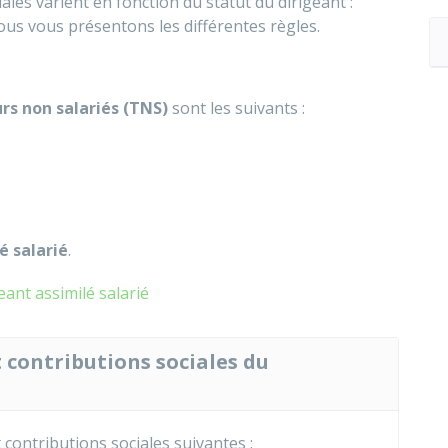
iales varient en fonction du statut du dirigeant :
Nous vous présentons les différentes règles.
urs non salariés (TNS)
sont les suivants :
é salarié
.
eant assimilé salarié
t contributions sociales du
 contributions sociales suivantes :