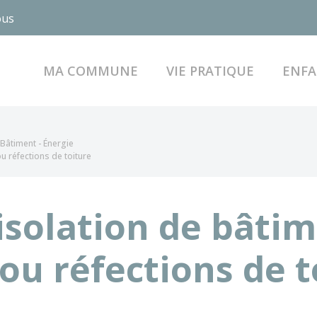
ous
MA COMMUNE
VIE PRATIQUE
ENFA
Bâtiment - Énergie
u réfections de toiture
isolation de bâtim
ou réfections de t