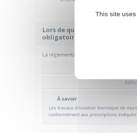
This site uses
Lors de quels travaux l'isolat
obligatoire ?
La réglementation dépend du type de trav
Raval
Réfec
À savoir
Les travaux d'isolation thermique de murs
conformément aux prescriptions indiquées 