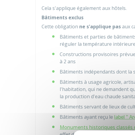
Cela s'applique également aux hôtels.
Bâtiments exclus
Cette obligation
ne s'applique pas
aux ca
Bâtiments et parties de bâtiments 
réguler la température intérieur
Constructions provisoires prévue
à 2 ans
Bâtiments indépendants dont la s
Bâtiments à usage agricole, artisa
l'habitation, qui ne demandent qu
la production d'eau chaude sanita
Bâtiments servant de lieux de cul
Bâtiments ayant reçu le
label " 
Monuments historiques classés o
effet de modifier leur caractère 