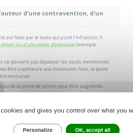
'auteur d'une contravention, d'un
est fixée par le texte qui punit l'infraction. Il
 prison ou d'une peine alternative
(exemple :
es ne peuvent pas dépasser les seuils mentionnés
t pas être supérieure aux maximums fixés, la peine
tion encourue.
e ou de la peine de prison peut être augmenté.
s, prison, etc.), la juridiction peut prononcer des
 cookies and gives you control over what you w
urue pour chaque infraction ?
Personalize
OK, accept all