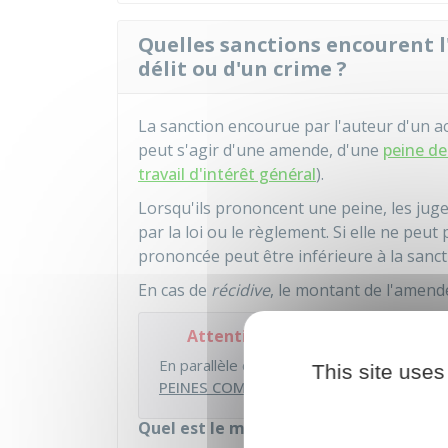
Quelles sanctions encourent l
délit ou d'un crime ?
La sanction encourue par l'auteur d'un acte 
peut s'agir d'une amende, d'une
peine de
travail d'intérêt général
).
Lorsqu'ils prononcent une peine, les jug
par la loi ou le règlement. Si elle ne peu
prononcée peut être inférieure à la sanc
En cas de
récidive
, le montant de l'amend
Attention
En parallèle des peines principales (amende
This site uses
PEINES COMPLÉMENTAIRES
.
Quel est le montant de l'amende enco