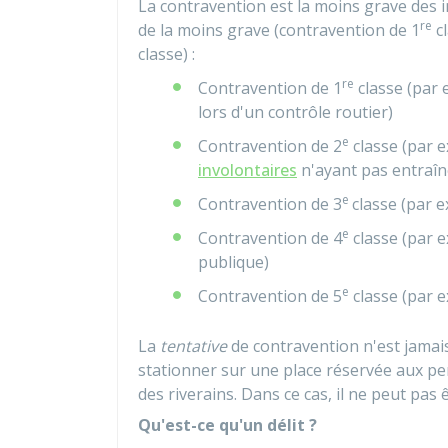
La contravention est la moins grave des in
re
de la moins grave (contravention de 1
cl
classe) :
re
Contravention de 1
classe (par 
lors d'un contrôle routier)
e
Contravention de 2
classe (par 
involontaires
n'ayant pas entraî
e
Contravention de 3
classe (par 
e
Contravention de 4
classe (par e
publique)
e
Contravention de 5
classe (par ex
La
tentative
de contravention n'est jamais
stationner sur une place réservée aux p
des riverains. Dans ce cas, il ne peut pas 
Qu'est-ce qu'un délit ?