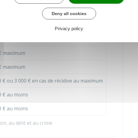
tant de l'amende
Deny all cookies
maximum
Privacy policy
€
maximum
€
maximum
€
maximum
0 €
ou
3 000 €
en cas de récidive au maximum
0 €
au moins
0 €
au moins
n, au délit et au crime