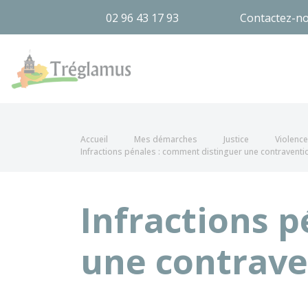
02 96 43 17 93
Contactez-n
Tréglamus
Accueil
Mes démarches
Justice
Violence 
Infractions pénales : comment distinguer une contravention
Infractions 
une contraven