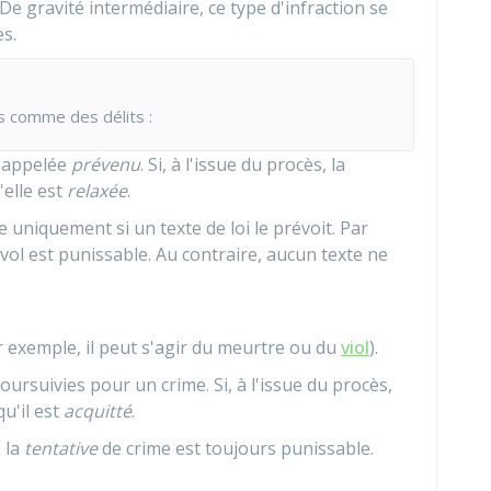
 De gravité intermédiaire, ce type d'infraction se
es.
s comme des délits :
t appelée
prévenu
. Si, à l'issue du procès, la
elle est
relaxée
.
 uniquement si un texte de loi le prévoit. Par
e vol est punissable. Au contraire, aucun texte ne
ar exemple, il peut s'agir du meurtre ou du
viol
).
rsuivies pour un crime. Si, à l'issue du procès,
qu'il est
acquitté
.
, la
tentative
de crime est toujours punissable.