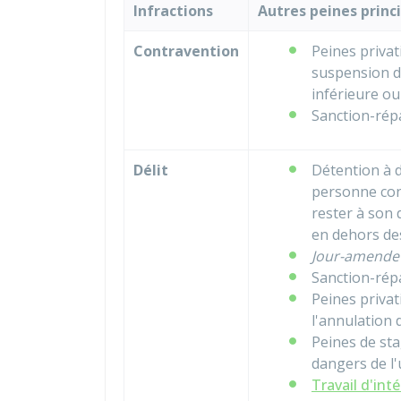
Infractions
Autres peines princ
Contravention
Peines privat
suspension d
inférieure ou
Sanction-répa
Délit
Détention à d
personne con
rester à son 
en dehors des
Jour-amende
Sanction-rép
Peines privat
l'annulation 
Peines de sta
dangers de l'
Travail d'int