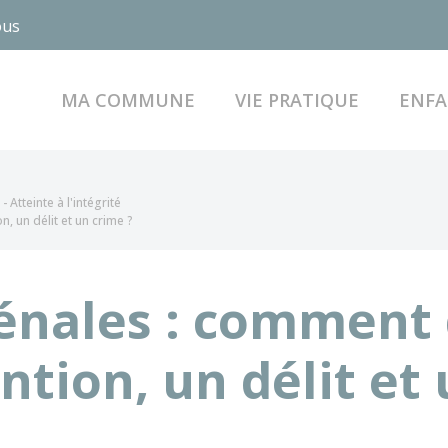
ous
MA COMMUNE
VIE PRATIQUE
ENFA
- Atteinte à l'intégrité
, un délit et un crime ?
pénales : comment 
tion, un délit et 