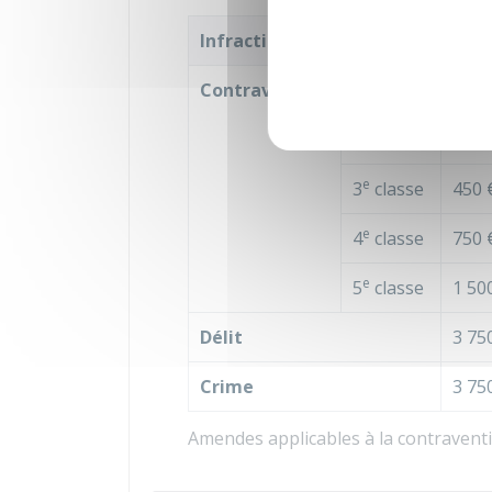
Infraction
Mon
re
Contravention
1
classe
38 €
e
2
classe
150 
e
3
classe
450 
e
4
classe
750 
e
5
classe
1 50
Délit
3 75
Crime
3 75
Amendes applicables à la contraventio