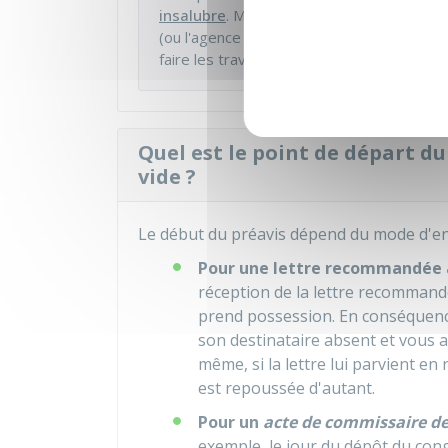
insalubre
. Mais au préalable, vous devez av
(ou l'agence immobilière) des désordres co
faire les travaux.
Quel est le point de départ d
vide ?
Le début du préavis dépend du mode d'en
Pour une lettre recommandée a
réception de la lettre recommandé
prend possession. En conséquence
son destinataire absent et vous a
même, si la lettre lui parvient en 
est repoussée d'autant.
Pour un
acte de commissaire de
exemple, le jour du dépôt du cong