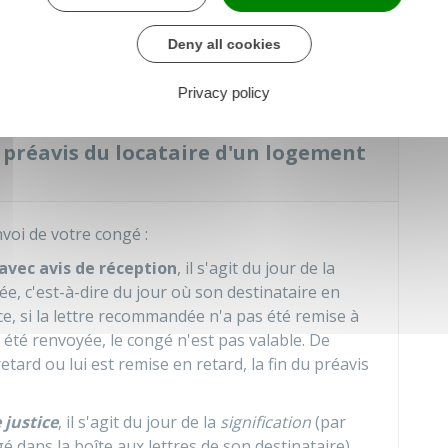
oir averti le bailleur social ou le propriétaire privé
nstatés et avoir fait les démarches pour l'obliger à
Deny all cookies
Privacy policy
u préavis du locataire d'un logement
voi de votre congé :
vec avis de réception
, il s'agit du jour de la
e, c'est-à-dire du jour où son destinataire en
, si la lettre recommandée n'a pas été remise à
 été renvoyée, le congé n'est pas valable. De
retard ou lui est remise en retard, la fin du préavis
 justice
, il s'agit du jour de la
signification
(par
é dans la boîte aux lettres de son destinataire)