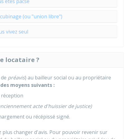
s êtes pacsé
cubinage (ou "union libre")
s vivez seul
 locataire ?
i de
préavis
) au bailleur social ou au propriétaire
 des moyens suivants :
 réception
anciennement acte d'huissier de justice)
margement ou récépissé signé.
plus changer d'avis. Pour pouvoir revenir sur