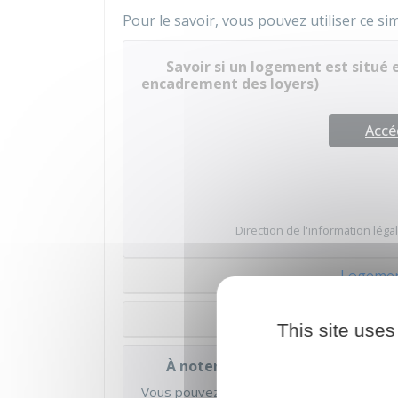
Pour le savoir, vous pouvez utiliser ce si
Savoir si un logement est situé 
encadrement des loyers)
Accé
Direction de l'information légal
Logemen
Logement 
This site uses
À noter
Vous pouvez quitter le logement
SANS P