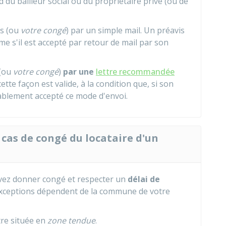
d du bailleur social ou du propriétaire privé (ou de
is (ou
votre congé
) par un simple mail. Un préavis
me s'il est accepté par retour de mail par son
 (ou
votre congé
)
par une
lettre recommandée
ette façon est valide, à la condition que, si son
éalablement accepté ce mode d'envoi.
n cas de congé du locataire d'un
evez donner congé et respecter un
délai de
exceptions dépendent de la commune de votre
re située en
zone tendue
.