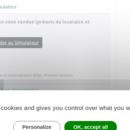
mulateur :
en zone tendue (préavis du locataire et
der au Simulateur
e et administrative (Dila) - Premier ministre
t en zone tendue
dans une autre zone
 cookies and gives you control over what you w
Personalize
OK, accept all
RÉAVIS
, lorsque le logement est
en péril
ou