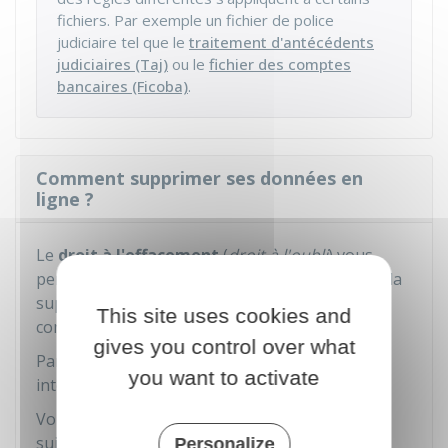
fichiers. Par exemple un fichier de police
judiciaire tel que le
traitement d'antécédents
judiciaires (Taj)
ou le
fichier des comptes
bancaires (Ficoba)
.
Comment supprimer ses données en
ligne ?
Le
droit à l'effacement
(
droit à l'oubli
) vous
permet de demander dans certaines situations la
suppression des
données personnelles
vous
This site uses cookies and
concernant.
gives you control over what
Par exemple, une photo gênante sur un site
you want to activate
internet.
Vous devez être dans l'une des situations
suivantes :
Personalize