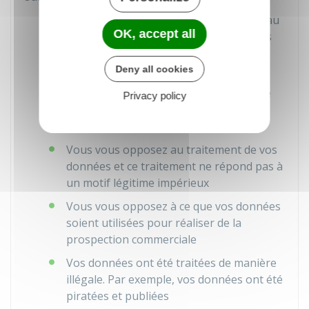
Vos données ne sont plus nécessaires au
OK, accept all
vu des des finalités pour lesquelles elles
ont été collectées ou traitées
Deny all cookies
Vous retirez votre accord concernant
l'utilisation de vos données et il n'existe
Privacy policy
pas d'autre fondement juridique à leur
traitement
Vous vous opposez au traitement de vos
données et ce traitement ne répond pas à
un motif légitime impérieux
Vous vous opposez à ce que vos données
soient utilisées pour réaliser de la
prospection commerciale
Vos données ont été traitées de manière
illégale. Par exemple, vos données ont été
piratées et publiées