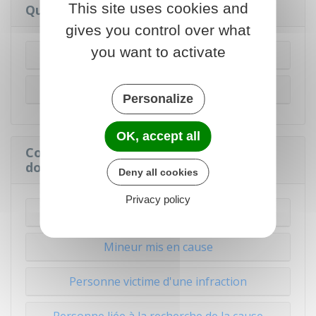
This site uses cookies and
Qui a le droit de consulter le Taj ?
gives you control over what
you want to activate
Pour une enquête judiciaire
Pour une enquête administrative
Personalize
OK, accept all
Combien de temps sont conservées les
données dans le Taj ?
Deny all cookies
Privacy policy
Majeur mis en cause
Mineur mis en cause
Personne victime d'une infraction