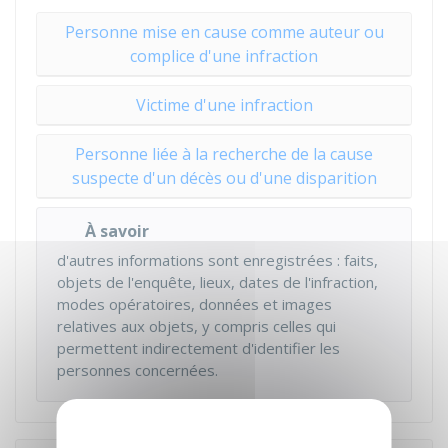
Personne mise en cause comme auteur ou
complice d'une infraction
Victime d'une infraction
Personne liée à la recherche de la cause
suspecte d'un décès ou d'une disparition
À savoir
d'autres informations sont enregistrées : faits,
objets de l'enquête, lieux, dates de l'infraction,
modes opératoires, données et images
relatives aux objets, y compris celles qui
permettent indirectement d'identifier les
personnes concernées.