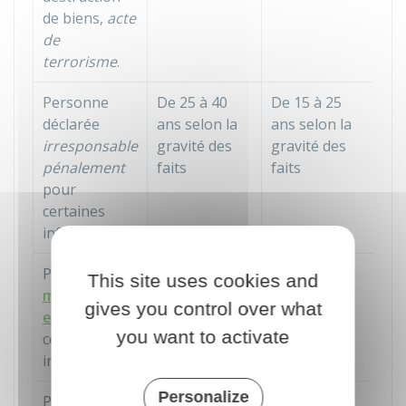
de biens,
acte
de
terrorisme
.
Personne
De 25 à 40
De 15 à 25
déclarée
ans selon la
ans selon la
irresponsable
gravité des
gravité des
pénalement
faits
faits
pour
certaines
infractions
Personne
De 15 à 25
De 10 à 15
This site uses cookies and
mise en
ans, selon la
ans, selon la
gives you control over what
examen
pour
gravité des
gravité des
you want to activate
certaines
faits
faits
infractions
Personalize
Personne
De 25 à 40 ans