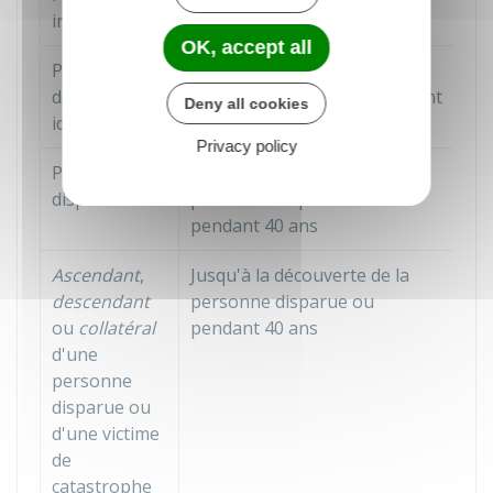
inconnue
OK, accept all
Personne
Jusqu'à l'identification de la
décédée non
personne décédée ou pendant
Deny all cookies
identifiée
40 ans
Privacy policy
Personne
Jusqu'à la découverte de la
disparue
personne disparue ou
pendant 40 ans
Ascendant
,
Jusqu'à la découverte de la
descendant
personne disparue ou
ou
collatéral
pendant 40 ans
d'une
personne
disparue ou
d'une victime
de
catastrophe