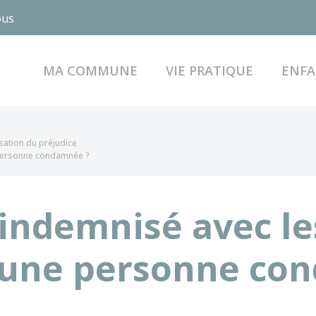
ous
MA COMMUNE
VIE PRATIQUE
ENFA
sation du préjudice
 personne condamnée ?
 indemnisé avec le
'une personne co