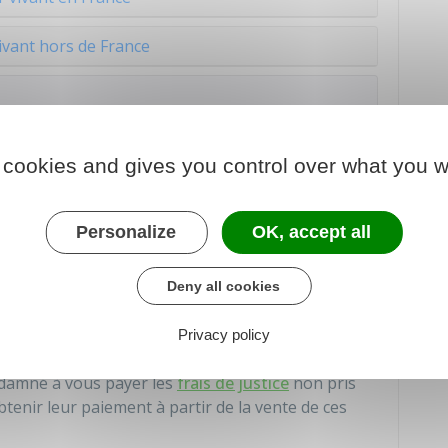
ivant hors de France
US POUVEZ FAIRE APPEL À UN
AVOCAT
. Il peut
 cookies and gives you control over what you w
Personalize
OK, accept all
rsée à partir des biens confisqués du
Deny all cookies
artir de la vente des biens confisqués du condamné
Privacy policy
i vous ont été accordés.
condamné à vous payer les
frais de justice
non pris
btenir leur paiement à partir de la vente de ces