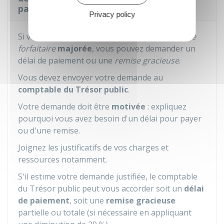
payer une amende majorée ?
Privacy policy
Si vous avez des difficultés à payer une
amende
forfaitaire
majorée
, vous pouvez demander un
délai de paiement ou une
remise gracieuse
.
Vous devez envoyer votre demande au
comptable du Trésor public
.
Votre demande doit être
motivée
: expliquez
pourquoi vous avez besoin d'un délai pour payer
ou d'une remise.
Joignez les justificatifs de vos charges et
ressources notamment.
S'il estime votre demande justifiée, le comptable
du Trésor public peut vous accorder soit un
délai
de paiement
, soit une
remise gracieuse
partielle ou totale (si nécessaire en appliquant