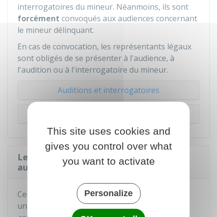
interrogatoires du mineur. Néanmoins, ils sont
forcément
convoqués aux audiences concernant
le mineur délinquant.
En cas de convocation, les représentants légaux
sont obligés de se présenter à l'audience, à
l'audition ou à l'interrogatoire du mineur.
Auditions et interrogatoires
Audiences
This site uses cookies and
gives you control over what
Le représentant légal doit-il consentir
you want to activate
aux mesures prises contre le mineur ?
Personalize
Certaines mesures peuvent être décidées
uniquement avec le consentement des