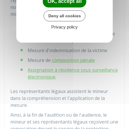
représentants légaux
du mineur. Ils doivent
OK, accept all
notamment donner leur accord concernant la
mise en place d'une des mesures suivantes :
Deny all cookies
Mesure de
justice restaurative
Privacy policy
Mesure d'orientation vers une structure
sanitaire, sociale ou professionnelle
Mesure d'indemnisation de la victime
Mesure de
composition pénale
Assignation à résidence sous surveillance
électronique
.
Les représentants légaux assistent le mineur
dans la compréhension et l'application de la
mesure.
Ainsi, à la fin de l'audition ou de l'audience, le
mineur et ses représentants légaux reçoivent une
convocation devant le service de la protection