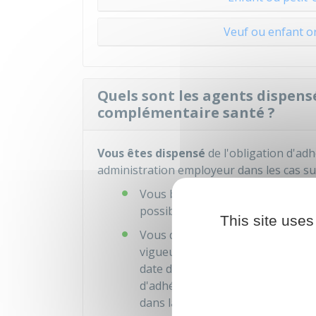
Veuf ou enfant or
Quels sont les agents dispensé
complémentaire santé ?
Vous êtes dispensé
de l'obligation d'adh
administration employeur dans les cas sui
Vous bénéficiez de la
complémenta
possible jusqu'à la date à laquell
This site uses
Vous disposez d'une
complément
er
vigueur du 1
contrat collectif s
date de votre recrutement, si ell
d'adhérer au contrat collectif jus
dans la limite de 12 mois.