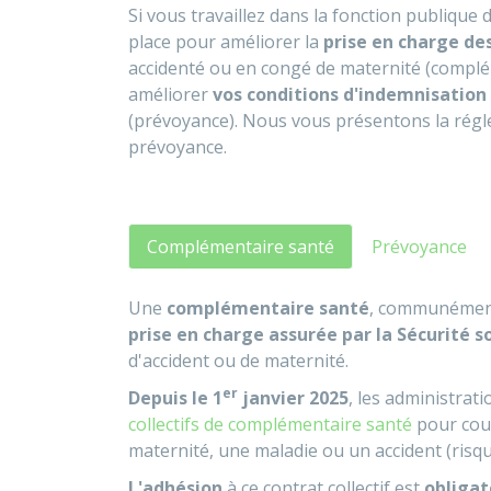
Si vous travaillez dans la fonction publique 
place pour améliorer la
prise en charge de
accidenté ou en congé de maternité (compléme
améliorer
vos conditions d'indemnisation
(prévoyance). Nous vous présentons la rég
prévoyance.
Complémentaire santé
Prévoyance
Une
complémentaire santé
, communémen
prise en charge assurée par la Sécurité s
d'accident ou de maternité.
er
Depuis le 1
janvier 2025
, les administrati
collectifs de complémentaire santé
pour couv
maternité, une maladie ou un accident (risqu
L'adhésion
à ce contrat collectif est
obligat