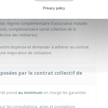
us disposez d'une
complémentaire santé
Privacy policy
ant qu'ayant droit, par un
autre contrat collectif
ise, régime complémentaire d'assurance maladie
ères, complémentaire santé collective de la
ctive des militaires).
votre dispense et demander à adhérer au contrat
cune majoration de cotisation.
posées par le contrat collectif de
anté prend
au minimum
en charge les garanties
sur les consultations, actes et prestations