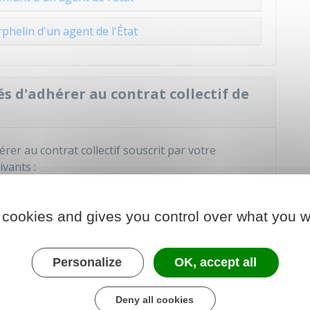
phelin d'un agent de l'État
s d'adhérer au contrat collectif de
érer au contrat collectif souscrit par votre
vants :
ire santé solidaire (C2S)
. Cette dispense est
e vous cessez de bénéficier de la C2S.
 cookies and gives you control over what you w
aire santé individuelle
à la date d'entrée en
ouscrit par votre administration employeur ou à la
Personalize
OK, accept all
e est postérieure. Vous êtes dispensé dans ce cas
qu'à la date d'échéance de votre contrat individuel,
Deny all cookies