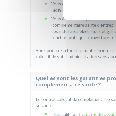
Vous êtes
recruté en
CDD
et vo
individuelle
.
Vous êtes couvert, y compris en t
(complémentaire santé d'entrepr
des industries électriques et gazi
fonction publique, couverture colle
Vous pourrez à tout moment renoncer à 
collectif de votre administration sans au
Quelles sont les garanties pro
complémentaire santé ?
Le contrat collectif de complémentaire s
suivantes :
Intégralité du
ticket modérateur