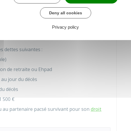
u décès.
Deny all cookies
que les
2 conditions
suivantes soient remplies :
Privacy policy
s dettes suivantes :
le)
son de retraite ou
Ehpad
s au jour du décès
 du décès
1 500 €
u au partenaire pacsé survivant pour son
droit