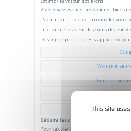
Estimer la valeur des biens
Vous devez estimer la valeur des biens de
L'administration pourra contrôler votre d
Le calcul de la valeur des biens dépend d
Des règles particulières s'appliquent pou
Comp
Voiture et autr
Meubles, bijoux 
Bien
This site uses
Bien partagé entre 
Déduire les dettes
Pour calculer la valeur de la succession (
a