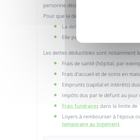
personne décédée exigibles au moment d
Pour que la dette soit déductible, il faut 
La dette existe au jour du décès
Elle peut être prouvée.
Les dettes déductibles sont notamment le
Frais de santé (hôpital, par exemp
Frais d'accueil et de soins en mai
Emprunts (capital et intérêts) du
Impôts dus par le défunt au jour
Frais funéraires
dans la limite de
Loyers à rembourser à l'époux o
temporaire au logement
.