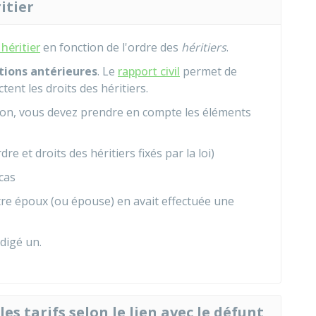
itier
héritier
en fonction de l'ordre des
héritiers
.
tions antérieures
. Le
rapport civil
permet de
tent les droits des héritiers.
ion, vous devez prendre en compte les éléments
dre et droits des héritiers fixés par la loi)
 cas
otre époux (ou épouse) en avait effectuée une
rédigé un.
es tarifs selon le lien avec le défunt