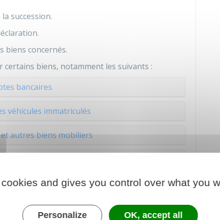
 la succession.
éclaration.
es biens concernés.
r certains biens, notamment les suivants :
tes bancaires
es véhicules immatriculés
et autres biens mobiliers
s immobiliers
 cookies and gives you control over what you w
usufruitier et nu-propriétaire
Personalize
OK, accept all
ctif net
), vous devez déduire les dettes de la