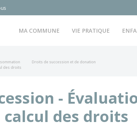
ous
MA COMMUNE
VIE PRATIQUE
ENFA
onsommation
Droits de succession et de donation
ul des droits
cession - Évaluati
 calcul des droits