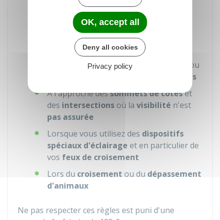
insuffisantes
(temps de pluie et autres
précipitations, brouillard…)
OK, accept all
Dans les
virages
Dans les
descentes rapides
Deny all cookies
Dans les
sections de routes étroites
ou
Privacy policy
encombrées
ou
bordées d'habitations
A l'approche des
sommets de côtes
et
des
intersections
où la
visibilité
n'est
pas assurée
Lorsque vous utilisez des
dispositifs
spéciaux d'éclairage
et en particulier de
vos
feux de croisement
Lors du
croisement
ou du
dépassement
d'animaux
Ne pas respecter ces règles est puni d'une