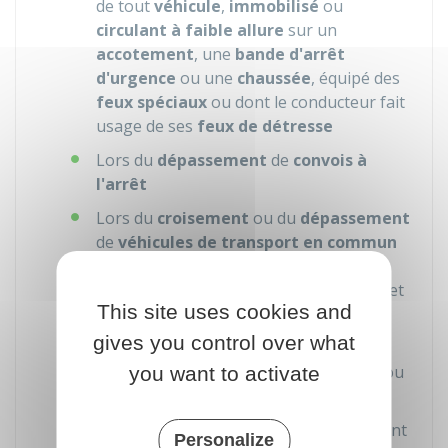
de tout
véhicule
,
immobilisé
ou
circulant à faible allure
sur un
accotement
, une
bande d'arrêt
d'urgence
ou une
chaussée
, équipé des
feux spéciaux
ou dont le conducteur fait
usage de ses
feux de détresse
Lors du
dépassement
de
convois à
l'arrêt
Lors du
croisement
ou du
dépassement
de
véhicules de transport en commun
ou de véhicules affectés au
transport
d'enfants
, au moment de la
descente
et
This site uses cookies and
de la
montée
des
voyageurs
gives you control over what
Dans tous les cas où la
route
ne vous
apparaît
pas entièrement dégagée
, ou
you want to activate
risque d'être glissante
Lorsque les
conditions de visibilité
sont
Personalize