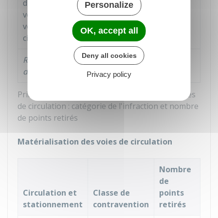
d'utilisation d'un
Personalize
véhicule sur une
voie ouverte à la
OK, accept all
circulation
Deny all cookies
Refus
Délit
6
d'obtempérer
Privacy policy
Principales infractions liées aux règles générales
de circulation : catégorie de l'infraction et nombre
de points retirés
Matérialisation des voies de circulation
Nombre
de
Circulation et
Classe de
points
stationnement
contravention
retirés