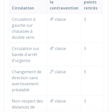
la
points
Circulation
contravention
retirés
è
Circulation à
4
classe
3
gauche sur
chaussée à
double sens
è
Circulation sur
4
classe
3
bande d'arrêt
d'urgence
è
Changement de
2
classe
3
direction sans
avertissement
préalable
è
Non-respect des
4
classe
3
distances de