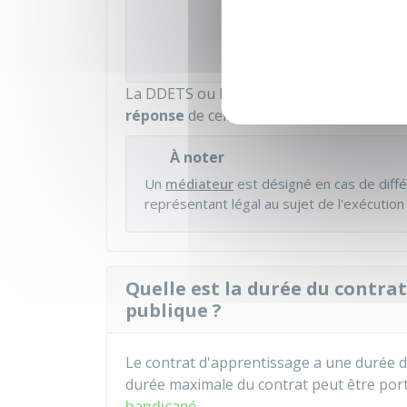
Ministè
La DDETS ou la DDETSPP a
20 jours
pour
réponse
de celle-ci dans ce délai, la
deman
À noter
Un
médiateur
est désigné en cas de diffé
représentant légal au sujet de l'exécution
Quelle est la durée du contra
publique ?
Le contrat d'apprentissage a une durée 
durée maximale du contrat peut être por
handicapé
.