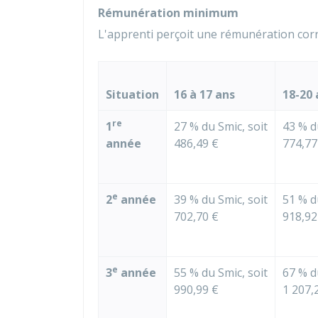
Rémunération minimum
L'apprenti perçoit une rémunération co
Situation
16 à 17 ans
18-20 
re
1
27 %
du Smic, soit
43 %
du
année
486,49 €
774,77
e
2
année
39 %
du Smic, soit
51 %
du
702,70 €
918,92
e
3
année
55 %
du Smic, soit
67 %
du
990,99 €
1 207,