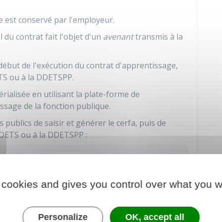
re est conservé par l'employeur.
 du contrat fait l'objet d'un
avenant
transmis à la
 début de l'exécution du contrat d'apprentissage,
TS ou à la
DDETSPP
.
rialisée en utilisant la plate-forme de
ssage de la fonction publique.
ublics de saisir et générer le cerfa, puis de
DDETS ou à la DDETSPP :
ontrat d'apprentissage dans la fonction
 cookies and gives you control over what you w
 au service en ligne
Personalize
OK, accept all