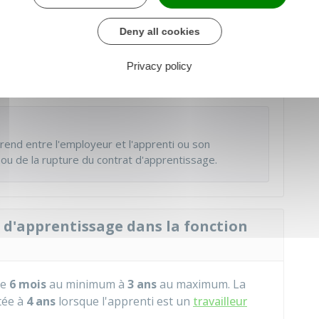
Deny all cookies
re chargé du travail
Privacy policy
 statuer sur la prise en charge du contrat.
Sans
de est acceptée.
rend entre l'employeur et l'apprenti ou son
 ou de la rupture du contrat d'apprentissage.
t d'apprentissage dans la fonction
de
6 mois
au minimum à
3 ans
au maximum. La
tée à
4 ans
lorsque l'apprenti est un
travailleur