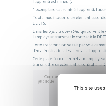
l'apprenti est mineur).
1 exemplaire est remis à l'apprenti, l'aut
Toute modification d'un élément essentiel
DDETS
.
Dans les 5
jours ouvrables
qui suivent le
l'employeur transmet le contrat à la DDE
Cette transmission se fait par voie dématé
dématérialisation des contrats d'apprenti
Cette plate-forme permet aux employeurs p
transmettre directement le contrat à la 
Conclusion et transmission du c
publique
This site uses
Accéder