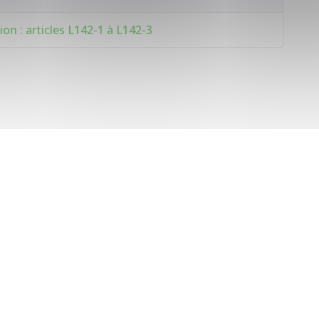
on : articles L142-1 à L142-3