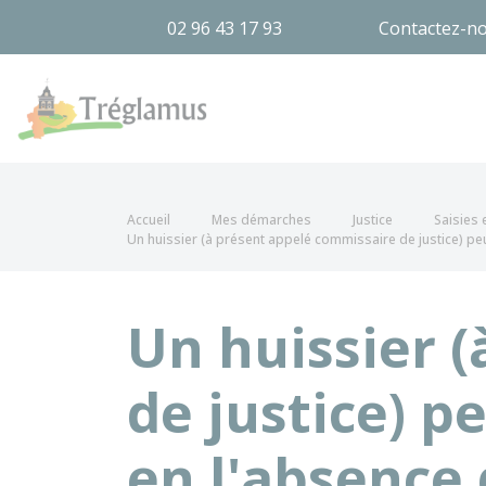
02 96 43 17 93
Contactez-n
Tréglamus
Accueil
Mes démarches
Justice
Saisies
Un huissier (à présent appelé commissaire de justice) pe
Un huissier 
de justice) p
en l'absence