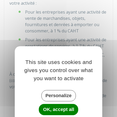
votre activité :
Pour les entreprises ayant une activité de
vente de marchandises, objets,
fournitures et denrées à emporter ou
consommer, à
1 %
du
CAHT
Pour les entreprises ayant une activité de
prestations de services, à
1,7 %
du
CAHT
Pour les contribuables titulaires de BNC,
à
2,2 %
des recettes
HT
This site uses cookies and
gives you control over what
À ces taux s'ajoutent les taux du volet social
you want to activate
(cotisations) qui diffèrent aux aussi en fonction de
votre activité :
Pour les entreprises ayant une activité de
Personalize
vente de marchandises, objets,
fournitures et denrées à emporter ou
OK, accept all
consommer, à
12,3 %
du
CAHT