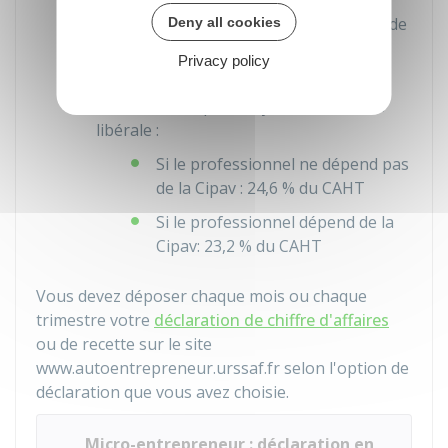
Pour les entreprises ayant une activité de
Deny all cookies
prestations de services en BIC, à
21,2 %
Privacy policy
du
CAHT
Pour les entreprises ayant une activité
libérale :
Si le professionnel ne dépend pas
de la
Cipav
:
24,6 %
du
CAHT
Si le professionnel dépend de la
Cipav
:
23,2 %
du
CAHT
Vous devez déposer chaque mois ou chaque
trimestre votre
déclaration de chiffre d'affaires
ou de recette sur le site
www.autoentrepreneur.urssaf.fr selon l'option de
déclaration que vous avez choisie.
Micro-entrepreneur : déclaration en