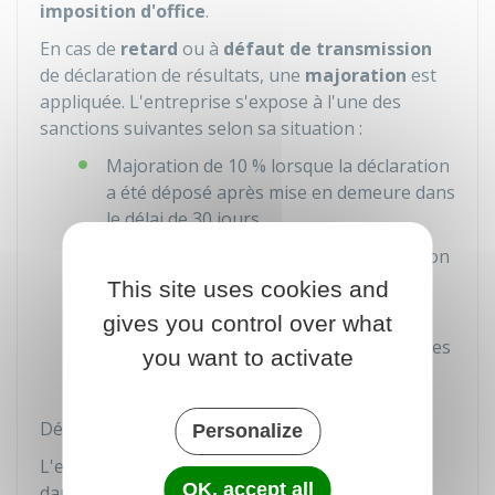
imposition d'office
.
En cas de
retard
ou à
défaut de transmission
de déclaration de résultats, une
majoration
est
appliquée. L'entreprise s'expose à l'une des
sanctions suivantes selon sa situation :
Majoration de
10 %
lorsque la déclaration
a été déposé après mise en demeure dans
le délai de 30 jours
Majoration de
40 %
lorsque la déclaration
n'a pas été déposé dans les 30 jours ou
This site uses cookies and
en cas de manquement délibéré
gives you control over what
Majoration de
80 %
en cas de manœuvres
you want to activate
frauduleuses ou d'abus de droit
Déclaration incomplète
Personalize
L'entreprise peut également être sanctionnée
OK, accept all
dans les cas suivants :