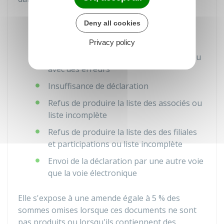
Document complémentaire à la
Deny all cookies
déclaration de résultat non envoyé ou
envoyé tardivement
Privacy policy
Document complémentaire incomplet ou
avec des erreurs
Insuffisance de déclaration
Refus de produire la liste des associés ou
liste incomplète
Refus de produire la liste des des filiales
et participations ou liste incomplète
Envoi de la déclaration par une autre voie
que la voie électronique
Elle s'expose à une amende égale à
5 %
des
sommes omises lorsque ces documents ne sont
pas produits ou lorsqu'ils contiennent des